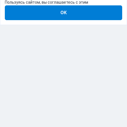
Пользуясь сайтом, вы соглашаетесь с этим
ОК
8-800-555-22-41
Демо Catapulto
Для кого
Тарифы
Информация
О компании
192012, Санкт-Петербург, пр. Обуховской Обороны, 120Б
© Catapulto 2013-
2026