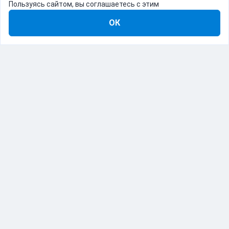
Пользуясь сайтом, вы соглашаетесь с этим
ОК
8-800-555-22-41
Демо Catapulto
Для кого
Тарифы
Информация
О компании
192012, Санкт-Петербург, пр. Обуховской Обороны, 120Б
© Catapulto 2013-
2026