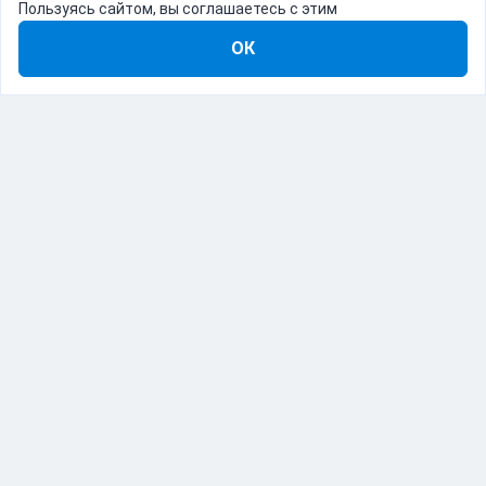
Пользуясь сайтом, вы соглашаетесь с этим
ОК
8-800-555-22-41
Демо Catapulto
Для кого
Тарифы
Информация
О компании
192012, Санкт-Петербург, пр. Обуховской Обороны, 120Б
© Catapulto 2013-
2026