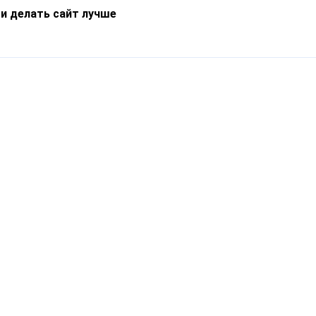
 и делать сайт лучше
Информация
О компании
Новости
Что такое Catapulto
Частые вопросы
Службы доставки
Реферальная программа
Нам доверяют
Публичная оферта
Кейсы
Политика обработки
Блог
персональных данных
Контакты
т-Петербург, пр. Обуховской Обороны, 120Б