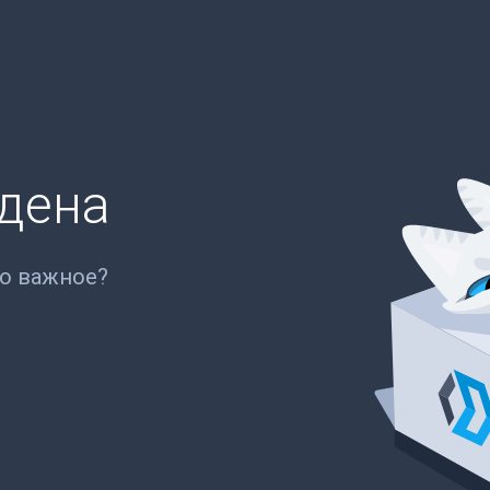
йдена
то важное?