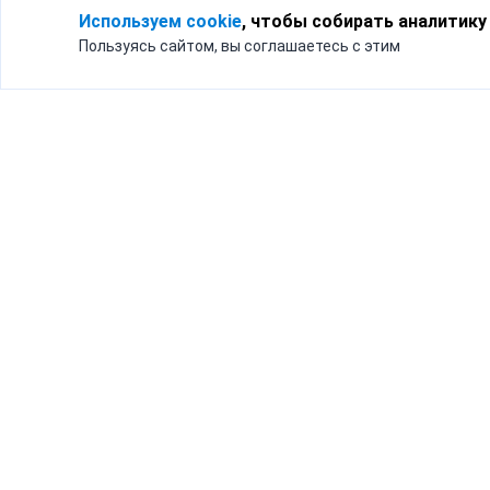
Используем cookie
, чтобы собирать аналитику
Пользуясь сайтом, вы соглашаетесь с этим
Для кого
Тарифы
Бизнесу
Доставка по России
Частным лицам
Интернет-магазинам
Доставка для бизнеса
192012, Санк
и интернет-магазинов