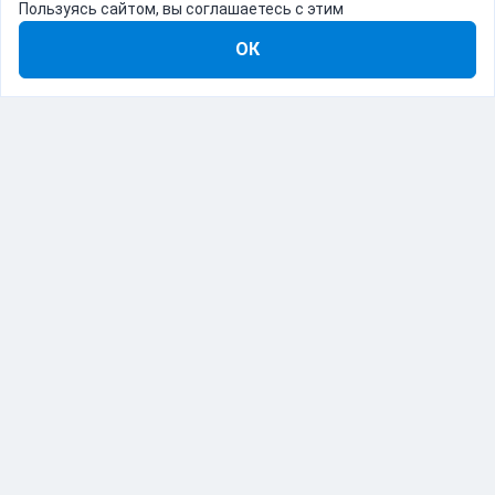
Пользуясь сайтом, вы соглашаетесь с этим
ОК
8-800-555-22-41
Демо Catapulto
Для кого
Тарифы
Информация
О компании
192012, Санкт-Петербург, пр. Обуховской Обороны, 120Б
© Catapulto 2013-
2026