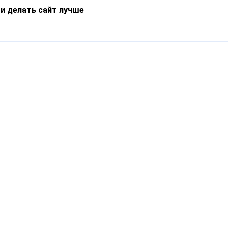
 и делать сайт лучше
Информация
О компании
Новости
Что такое Catapulto
Частые вопросы
Службы доставки
Реферальная программа
Нам доверяют
Публичная оферта
Кейсы
Политика обработки
Блог
персональных данных
Контакты
т-Петербург, пр. Обуховской Обороны, 120Б