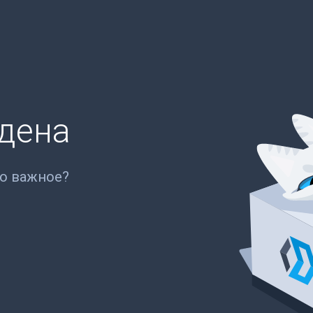
йдена
то важное?