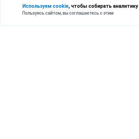
Используем cookie
, чтобы собирать аналитику
Пользуясь сайтом, вы соглашаетесь с этим
Для кого
Тарифы
Бизнесу
Доставка по России
Частным лицам
Интернет-магазинам
Доставка для бизнеса
192012, Санк
и интернет-магазинов