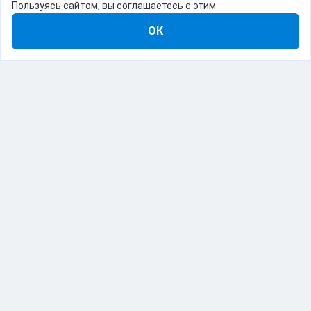
Пользуясь сайтом, вы соглашаетесь с этим
ОК
8-800-555-22-41
Демо Catapulto
Для кого
Тарифы
Информация
О компании
192012, Санкт-Петербург, пр. Обуховской Обороны, 120Б
© Catapulto 2013-
2026