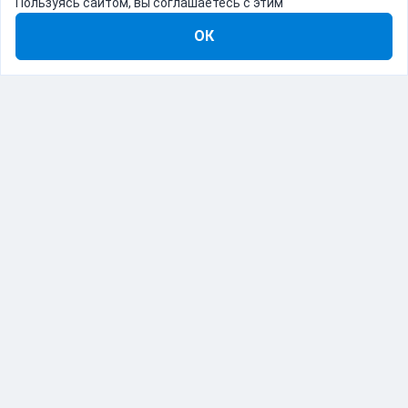
Пользуясь сайтом, вы соглашаетесь с этим
ОК
8-800-555-22-41
Демо Catapulto
Для кого
Тарифы
Информация
О компании
192012, Санкт-Петербург, пр. Обуховской Обороны, 120Б
© Catapulto 2013-
2026