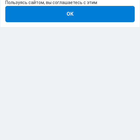
Пользуясь сайтом, вы соглашаетесь с этим
ОК
8-800-555-22-41
Демо Catapulto
Для кого
Тарифы
Информация
О компании
192012, Санкт-Петербург, пр. Обуховской Обороны, 120Б
© Catapulto 2013-
2026