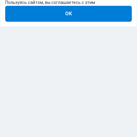
Пользуясь сайтом, вы соглашаетесь с этим
ОК
8-800-555-22-41
Демо Catapulto
Для кого
Тарифы
Информация
О компании
192012, Санкт-Петербург, пр. Обуховской Обороны, 120Б
© Catapulto 2013-
2026