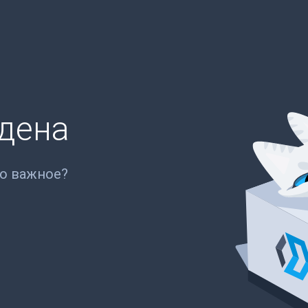
йдена
то важное?