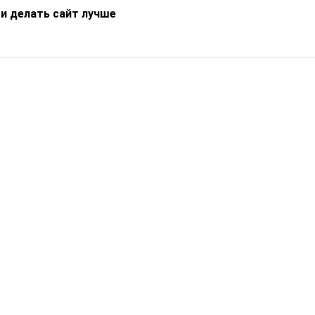
 и делать сайт лучше
Информация
О компании
Новости
Что такое Catapulto
Частые вопросы
Службы доставки
Реферальная программа
Нам доверяют
Публичная оферта
Кейсы
Политика обработки
Блог
персональных данных
Контакты
т-Петербург, пр. Обуховской Обороны, 120Б