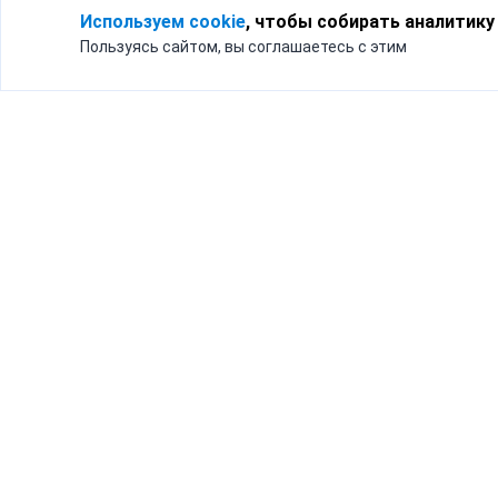
Используем cookie
, чтобы собирать аналитику
Пользуясь сайтом, вы соглашаетесь с этим
Для кого
Тарифы
Бизнесу
Доставка по России
Частным лицам
Интернет-магазинам
Доставка для бизнеса
192012, Санк
и интернет-магазинов