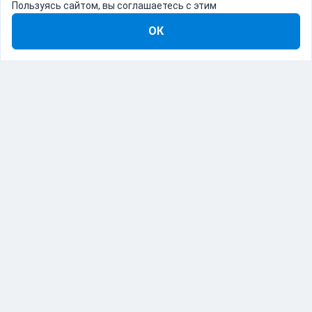
Пользуясь сайтом, вы соглашаетесь с этим
ОК
8-800-555-22-41
Демо Catapulto
Для кого
Тарифы
Информация
О компании
192012, Санкт-Петербург, пр. Обуховской Обороны, 120Б
© Catapulto 2013-
2026