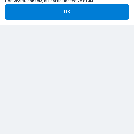
Пользуясь сайтом, вы соглашаетесь с этим
ОК
8-800-555-22-41
Демо Catapulto
Для кого
Тарифы
Информация
О компании
192012, Санкт-Петербург, пр. Обуховской Обороны, 120Б
© Catapulto 2013-
2026