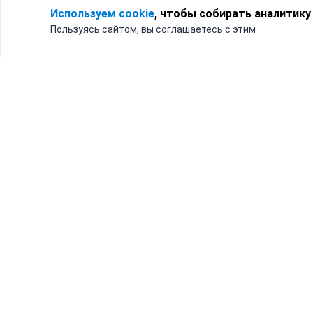
Используем cookie
, чтобы собирать аналитику
Пользуясь сайтом, вы соглашаетесь с этим
Для кого
Тарифы
Бизнесу
Доставка по России
Частным лицам
Интернет-магазинам
Доставка для бизнеса
192012, Санк
и интернет-магазинов