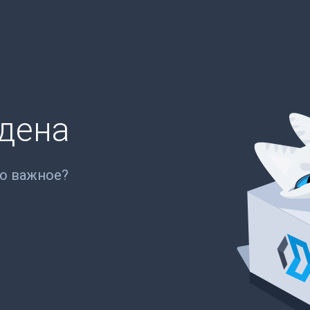
йдена
то важное?