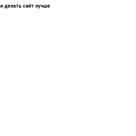
 и делать сайт лучше
Информация
О компании
Новости
Что такое Catapulto
Частые вопросы
Службы доставки
Реферальная программа
Нам доверяют
Публичная оферта
Кейсы
Политика обработки
Блог
персональных данных
Контакты
т-Петербург, пр. Обуховской Обороны, 120Б