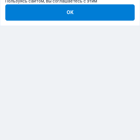
Пользуясь сайтом, вы соглашаетесь с этим
ОК
8-800-555-22-41
Демо Catapulto
Для кого
Тарифы
Информация
О компании
192012, Санкт-Петербург, пр. Обуховской Обороны, 120Б
© Catapulto 2013-
2026