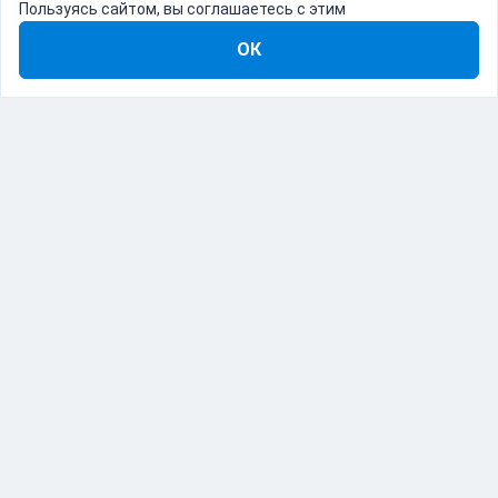
Пользуясь сайтом, вы соглашаетесь с этим
ОК
8-800-555-22-41
Демо Catapulto
Для кого
Тарифы
Информация
О компании
192012, Санкт-Петербург, пр. Обуховской Обороны, 120Б
© Catapulto 2013-
2026