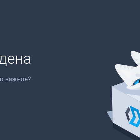
йдена
то важное?