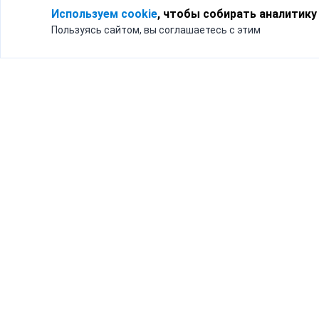
Используем cookie
, чтобы собирать аналитику
Пользуясь сайтом, вы соглашаетесь с этим
Для кого
Тарифы
Бизнесу
Доставка по России
Частным лицам
Интернет-магазинам
Доставка для бизнеса
192012, Санк
и интернет-магазинов