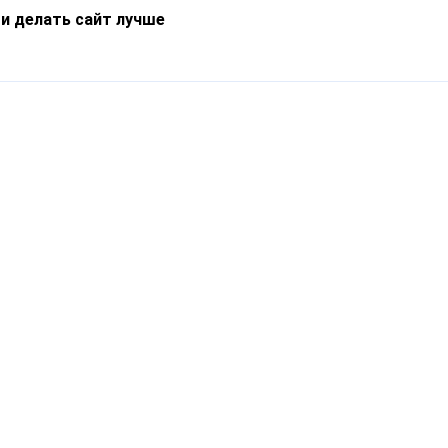
 и делать сайт лучше
Информация
О компании
Новости
Что такое Catapulto
Частые вопросы
Службы доставки
Реферальная программа
Нам доверяют
Публичная оферта
Кейсы
Политика обработки
Блог
персональных данных
Контакты
т-Петербург, пр. Обуховской Обороны, 120Б