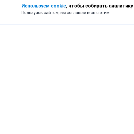
Используем cookie
, чтобы собирать аналитику
Пользуясь сайтом, вы соглашаетесь с этим
Для кого
Тарифы
Бизнесу
Доставка по России
Частным лицам
Интернет-магазинам
Доставка для бизнеса
192012, Санк
и интернет-магазинов