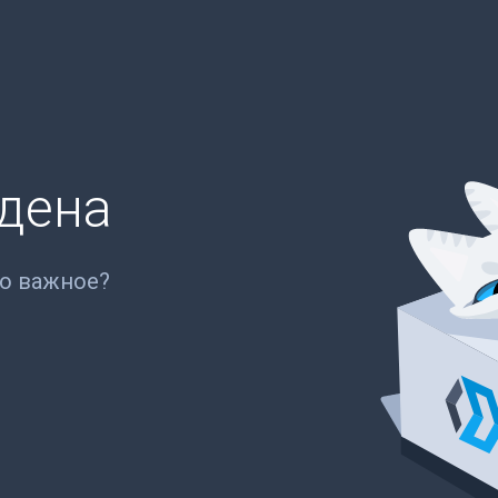
йдена
то важное?