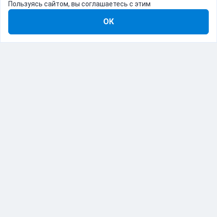
Пользуясь сайтом, вы соглашаетесь с этим
ОК
8-800-555-22-41
Демо Catapulto
Для кого
Тарифы
Информация
О компании
192012, Санкт-Петербург, пр. Обуховской Обороны, 120Б
© Catapulto 2013-
2026