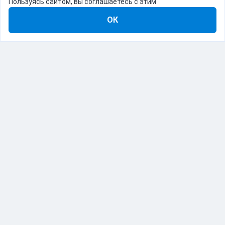
Пользуясь сайтом, вы соглашаетесь с этим
ОК
8-800-555-22-41
Демо Catapulto
Для кого
Тарифы
Информация
О компании
192012, Санкт-Петербург, пр. Обуховской Обороны, 120Б
© Catapulto 2013-
2026