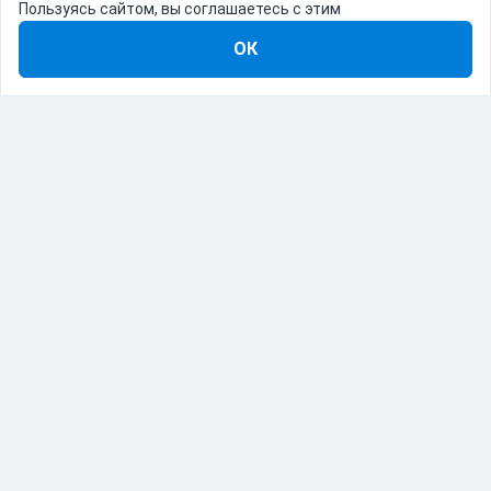
Пользуясь сайтом, вы соглашаетесь с этим
ОК
8-800-555-22-41
Демо Catapulto
Для кого
Тарифы
Информация
О компании
192012, Санкт-Петербург, пр. Обуховской Обороны, 120Б
© Catapulto 2013-
2026