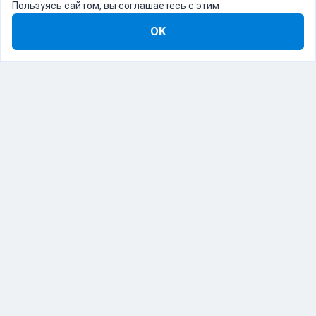
Пользуясь сайтом, вы соглашаетесь с этим
ОК
8-800-555-22-41
Демо Catapulto
Для кого
Тарифы
Информация
О компании
192012, Санкт-Петербург, пр. Обуховской Обороны, 120Б
© Catapulto 2013-
2026