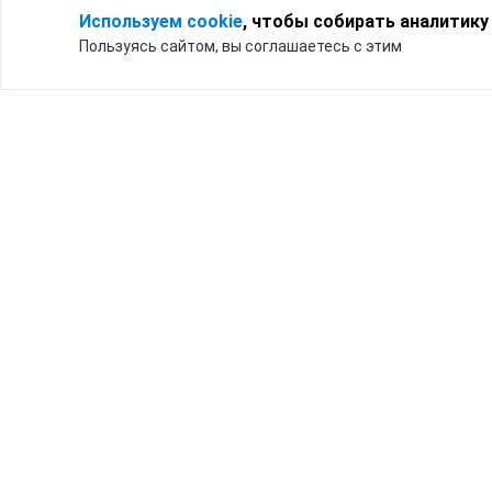
Используем cookie
, чтобы собирать аналитику
Пользуясь сайтом, вы соглашаетесь с этим
Для кого
Тарифы
Бизнесу
Доставка по России
Частным лицам
Интернет-магазинам
Доставка для бизнеса
192012, Санк
и интернет-магазинов