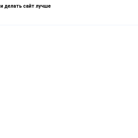
 и делать сайт лучше
Информация
О компании
Новости
Что такое Catapulto
Частые вопросы
Службы доставки
Реферальная программа
Нам доверяют
Публичная оферта
Кейсы
Политика обработки
Блог
персональных данных
Контакты
т-Петербург, пр. Обуховской Обороны, 120Б