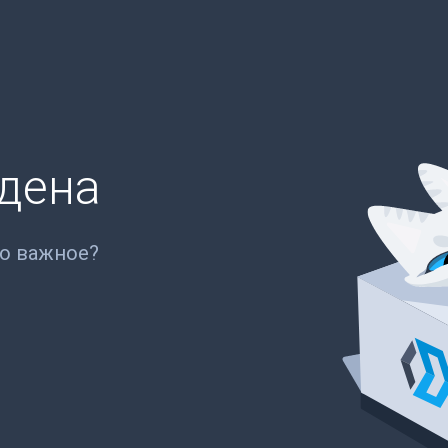
йдена
то важное?