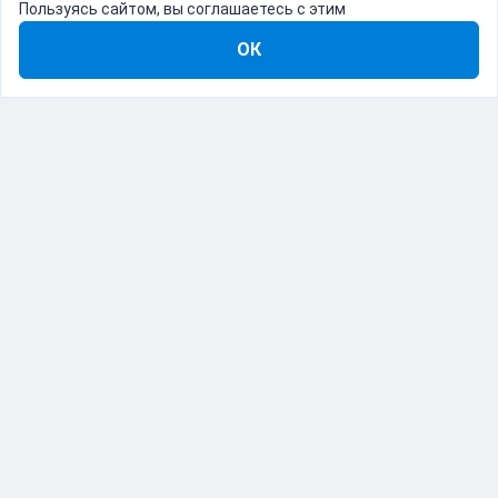
Пользуясь сайтом, вы соглашаетесь с этим
ОК
8-800-555-22-41
Демо Catapulto
Для кого
Тарифы
Информация
О компании
192012, Санкт-Петербург, пр. Обуховской Обороны, 120Б
© Catapulto 2013-
2026