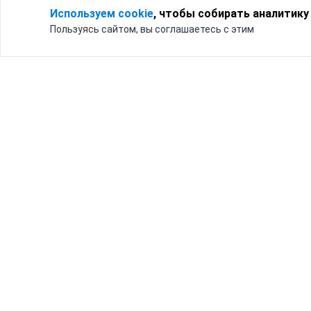
Используем cookie
, чтобы собирать аналитику
Пользуясь сайтом, вы соглашаетесь с этим
Для кого
Тарифы
Бизнесу
Доставка по России
Частным лицам
Интернет-магазинам
Доставка для бизнеса
192012, Санк
и интернет-магазинов