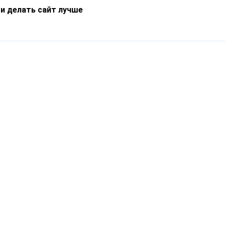
 и делать сайт лучше
Информация
О компании
Новости
Что такое Catapulto
Частые вопросы
Службы доставки
Реферальная программа
Нам доверяют
Публичная оферта
Кейсы
Политика обработки
Блог
персональных данных
Контакты
т-Петербург, пр. Обуховской Обороны, 120Б