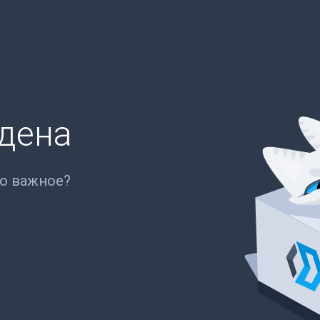
йдена
то важное?