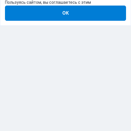
Пользуясь сайтом, вы соглашаетесь с этим
ОК
8-800-555-22-41
Демо Catapulto
Для кого
Тарифы
Информация
О компании
192012, Санкт-Петербург, пр. Обуховской Обороны, 120Б
© Catapulto 2013-
2026