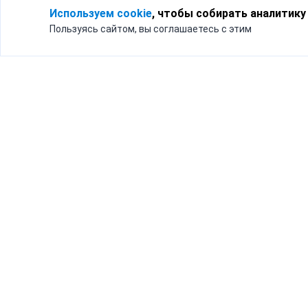
Используем cookie
, чтобы собирать аналитику
Пользуясь сайтом, вы соглашаетесь с этим
Для кого
Тарифы
Бизнесу
Доставка по России
Частным лицам
Интернет-магазинам
Доставка для бизнеса
192012, Санк
и интернет-магазинов