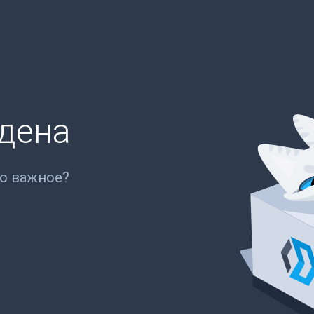
йдена
то важное?