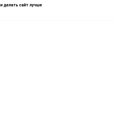
 и делать сайт лучше
Информация
О компании
Новости
Что такое Catapulto
Частые вопросы
Службы доставки
Реферальная программа
Нам доверяют
Публичная оферта
Кейсы
Политика обработки
Блог
персональных данных
Контакты
т-Петербург, пр. Обуховской Обороны, 120Б