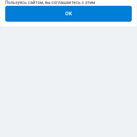
Пользуясь сайтом, вы соглашаетесь с этим
ОК
8-800-555-22-41
Демо Catapulto
Для кого
Тарифы
Информация
О компании
192012, Санкт-Петербург, пр. Обуховской Обороны, 120Б
© Catapulto 2013-
2026