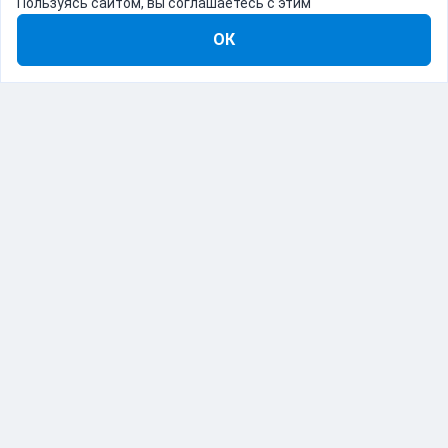
Пользуясь сайтом, вы соглашаетесь с этим
ОК
8-800-555-22-41
Демо Catapulto
Для кого
Тарифы
Информация
О компании
192012, Санкт-Петербург, пр. Обуховской Обороны, 120Б
© Catapulto 2013-
2026