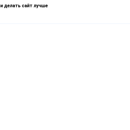
 и делать сайт лучше
Информация
О компании
Новости
Что такое Catapulto
Частые вопросы
Службы доставки
Реферальная программа
Нам доверяют
Публичная оферта
Кейсы
Политика обработки
Блог
персональных данных
Контакты
т-Петербург, пр. Обуховской Обороны, 120Б