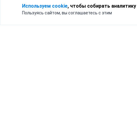
Используем cookie
, чтобы собирать аналитику
Пользуясь сайтом, вы соглашаетесь с этим
Для кого
Тарифы
Бизнесу
Доставка по России
Частным лицам
Интернет-магазинам
Доставка для бизнеса
192012, Санк
и интернет-магазинов