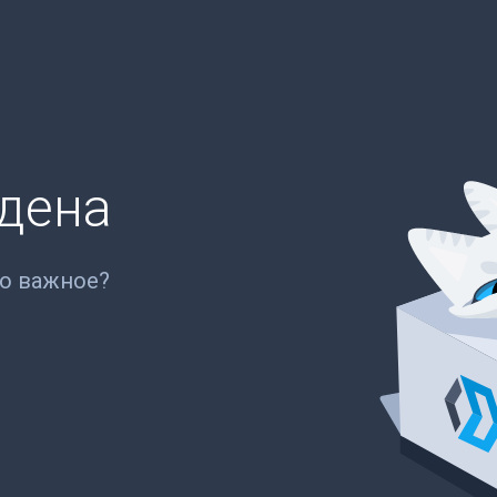
йдена
то важное?