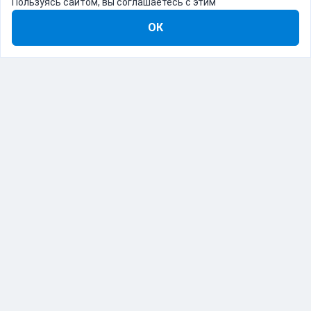
Пользуясь сайтом, вы соглашаетесь с этим
ОК
8-800-555-22-41
Демо Catapulto
Для кого
Тарифы
Информация
О компании
192012, Санкт-Петербург, пр. Обуховской Обороны, 120Б
© Catapulto 2013-
2026