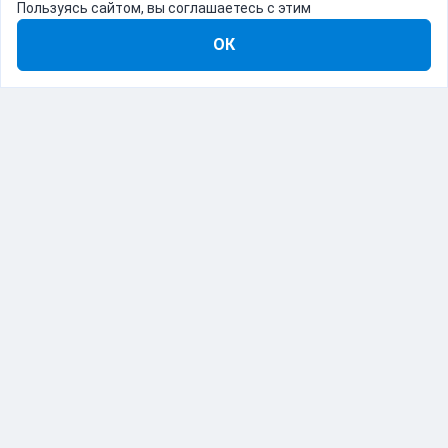
Пользуясь сайтом, вы соглашаетесь с этим
ОК
8-800-555-22-41
Демо Catapulto
Для кого
Тарифы
Информация
О компании
192012, Санкт-Петербург, пр. Обуховской Обороны, 120Б
© Catapulto 2013-
2026