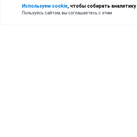
Используем cookie
, чтобы собирать аналитику
Пользуясь сайтом, вы соглашаетесь с этим
Для кого
Тарифы
Бизнесу
Доставка по России
Частным лицам
Интернет-магазинам
Доставка для бизнеса
192012, Санк
и интернет-магазинов