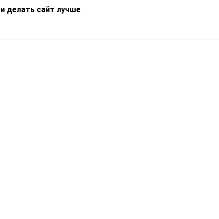
 и делать сайт лучше
Информация
О компании
Новости
Что такое Catapulto
Частые вопросы
Службы доставки
Реферальная программа
Нам доверяют
Публичная оферта
Кейсы
Политика обработки
Блог
персональных данных
Контакты
т-Петербург, пр. Обуховской Обороны, 120Б