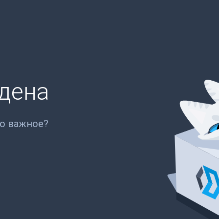
йдена
то важное?