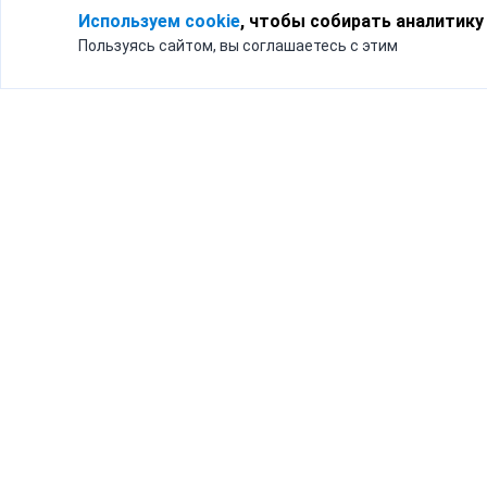
Используем cookie
, чтобы собирать аналитику
Пользуясь сайтом, вы соглашаетесь с этим
Для кого
Тарифы
Бизнесу
Доставка по России
Частным лицам
Интернет-магазинам
Доставка для бизнеса
192012, Санк
и интернет-магазинов