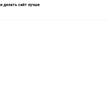
 и делать сайт лучше
Информация
О компании
Новости
Что такое Catapulto
Частые вопросы
Службы доставки
Реферальная программа
Нам доверяют
Публичная оферта
Кейсы
Политика обработки
Блог
персональных данных
Контакты
т-Петербург, пр. Обуховской Обороны, 120Б