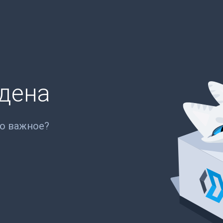
йдена
то важное?