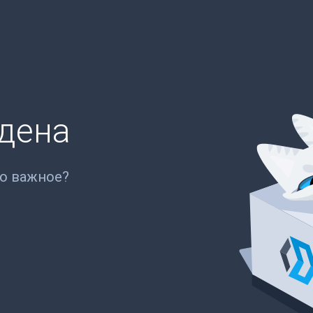
йдена
то важное?