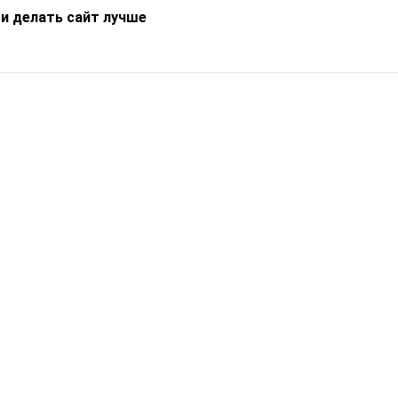
 и делать сайт лучше
Информация
О компании
Новости
Что такое Catapulto
Частые вопросы
Службы доставки
Реферальная программа
Нам доверяют
Публичная оферта
Кейсы
Политика обработки
Блог
персональных данных
Контакты
т-Петербург, пр. Обуховской Обороны, 120Б