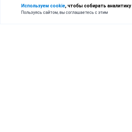
Используем cookie
, чтобы собирать аналитику
Пользуясь сайтом, вы соглашаетесь с этим
Для кого
Тарифы
Бизнесу
Доставка по России
Частным лицам
Интернет-магазинам
Доставка для бизнеса
192012, Санк
и интернет-магазинов