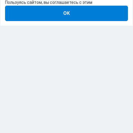
Пользуясь сайтом, вы соглашаетесь с этим
ОК
8-800-555-22-41
Демо Catapulto
Для кого
Тарифы
Информация
О компании
192012, Санкт-Петербург, пр. Обуховской Обороны, 120Б
© Catapulto 2013-
2026