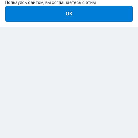
Пользуясь сайтом, вы соглашаетесь с этим
ОК
8-800-555-22-41
Демо Catapulto
Для кого
Тарифы
Информация
О компании
192012, Санкт-Петербург, пр. Обуховской Обороны, 120Б
© Catapulto 2013-
2026