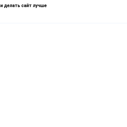
 и делать сайт лучше
Информация
О компании
Новости
Что такое Catapulto
Частые вопросы
Службы доставки
Реферальная программа
Нам доверяют
Публичная оферта
Кейсы
Политика обработки
Блог
персональных данных
Контакты
т-Петербург, пр. Обуховской Обороны, 120Б