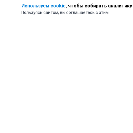
Используем cookie
, чтобы собирать аналитику
Пользуясь сайтом, вы соглашаетесь с этим
Для кого
Тарифы
Бизнесу
Доставка по России
Частным лицам
Интернет-магазинам
Доставка для бизнеса
192012, Санк
и интернет-магазинов