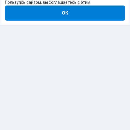
Пользуясь сайтом, вы соглашаетесь с этим
ОК
8-800-555-22-41
Демо Catapulto
Для кого
Тарифы
Информация
О компании
192012, Санкт-Петербург, пр. Обуховской Обороны, 120Б
© Catapulto 2013-
2026