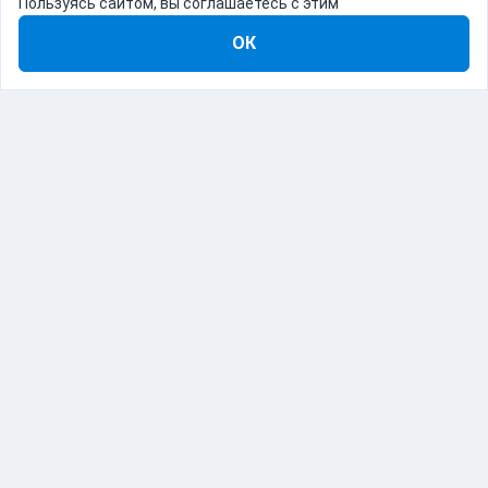
Пользуясь сайтом, вы соглашаетесь с этим
ОК
8-800-555-22-41
Демо Catapulto
Для кого
Тарифы
Информация
О компании
192012, Санкт-Петербург, пр. Обуховской Обороны, 120Б
© Catapulto 2013-
2026