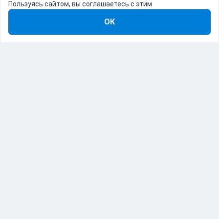
Пользуясь сайтом, вы соглашаетесь с этим
ОК
8-800-555-22-41
Демо Catapulto
Для кого
Тарифы
Информация
О компании
192012, Санкт-Петербург, пр. Обуховской Обороны, 120Б
© Catapulto 2013-
2026