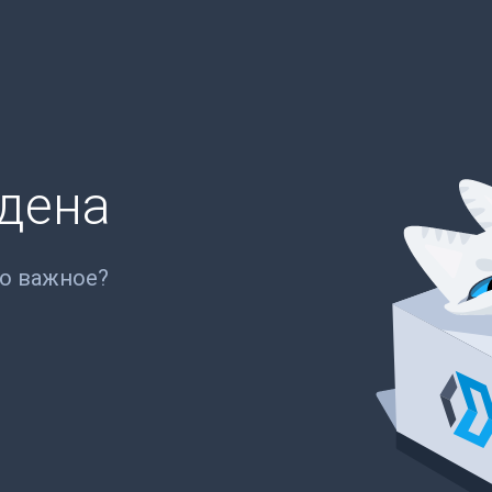
йдена
то важное?