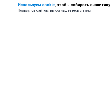
Используем cookie
, чтобы собирать аналитику
Пользуясь сайтом, вы соглашаетесь с этим
Для кого
Тарифы
Бизнесу
Доставка по России
Частным лицам
Интернет-магазинам
Доставка для бизнеса
192012, Санк
и интернет-магазинов