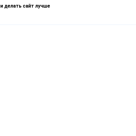
 и делать сайт лучше
Информация
О компании
Новости
Что такое Catapulto
Частые вопросы
Службы доставки
Реферальная программа
Нам доверяют
Публичная оферта
Кейсы
Политика обработки
Блог
персональных данных
Контакты
т-Петербург, пр. Обуховской Обороны, 120Б