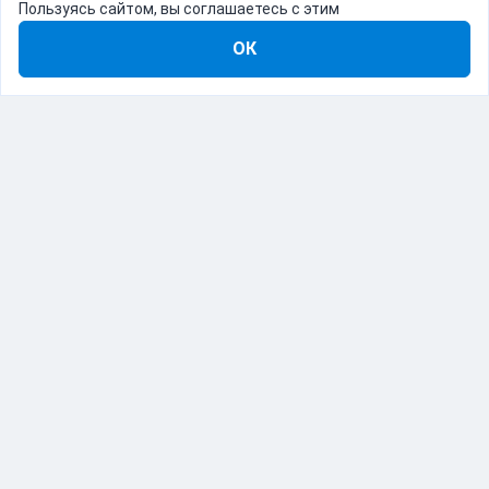
Пользуясь сайтом, вы соглашаетесь с этим
ОК
8-800-555-22-41
Демо Catapulto
Для кого
Тарифы
Информация
О компании
192012, Санкт-Петербург, пр. Обуховской Обороны, 120Б
© Catapulto 2013-
2026