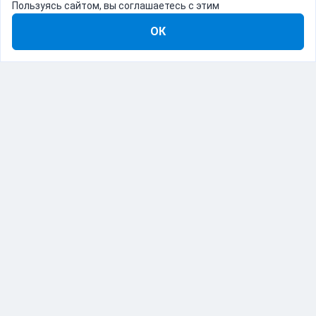
Пользуясь сайтом, вы соглашаетесь с этим
ОК
8-800-555-22-41
Демо Catapulto
Для кого
Тарифы
Информация
О компании
192012, Санкт-Петербург, пр. Обуховской Обороны, 120Б
© Catapulto 2013-
2026