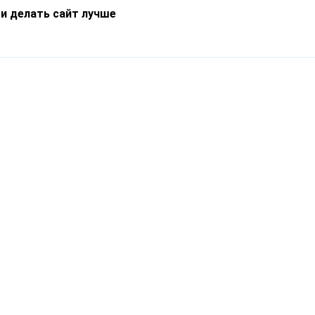
 и делать сайт лучше
Информация
О компании
Новости
Что такое Catapulto
Частые вопросы
Службы доставки
Реферальная программа
Нам доверяют
Публичная оферта
Кейсы
Политика обработки
Блог
персональных данных
Контакты
т-Петербург, пр. Обуховской Обороны, 120Б