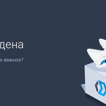
йдена
то важное?