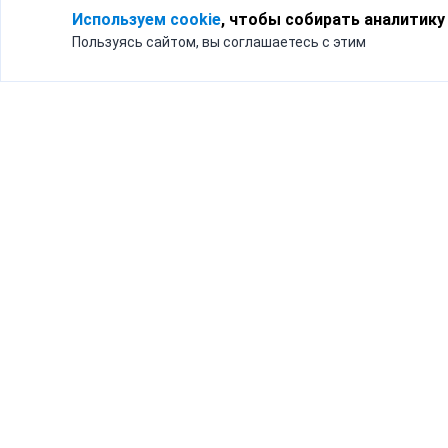
Используем cookie
, чтобы собирать аналитику
Пользуясь сайтом, вы соглашаетесь с этим
Для кого
Тарифы
Бизнесу
Доставка по России
Частным лицам
Интернет-магазинам
Доставка для бизнеса
192012, Санк
и интернет-магазинов