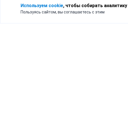
Используем cookie
, чтобы собирать аналитику
Пользуясь сайтом, вы соглашаетесь с этим
Для кого
Тарифы
Бизнесу
Доставка по России
Частным лицам
Интернет-магазинам
Доставка для бизнеса
192012, Санк
и интернет-магазинов