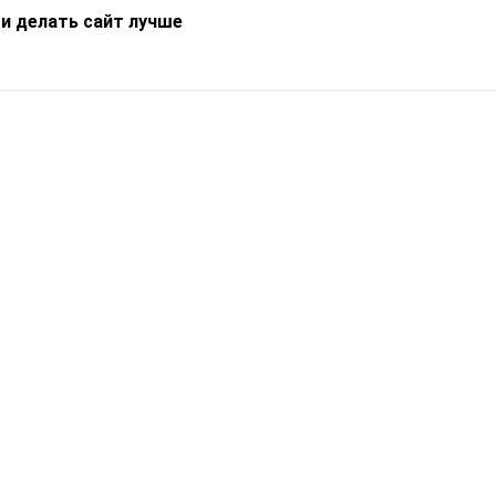
 и делать сайт лучше
Информация
О компании
Новости
Что такое Catapulto
Частые вопросы
Службы доставки
Реферальная программа
Нам доверяют
Публичная оферта
Кейсы
Политика обработки
Блог
персональных данных
Контакты
т-Петербург, пр. Обуховской Обороны, 120Б