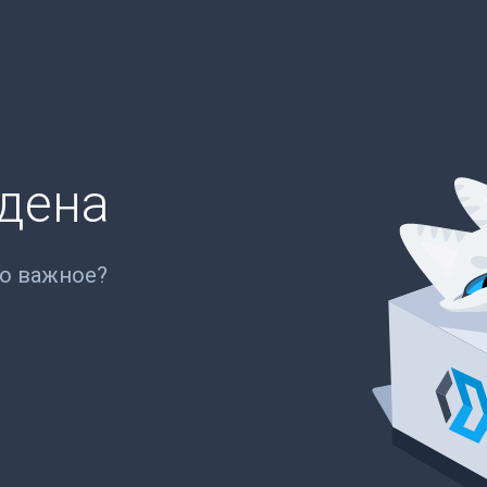
йдена
то важное?