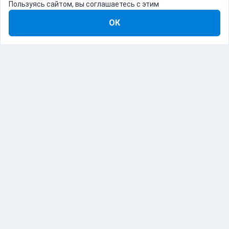
Пользуясь сайтом, вы соглашаетесь с этим
ОК
8-800-555-22-41
Демо Catapulto
Для кого
Тарифы
Информация
О компании
192012, Санкт-Петербург, пр. Обуховской Обороны, 120Б
© Catapulto 2013-
2026