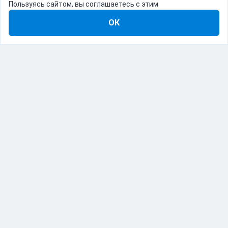
Пользуясь сайтом, вы соглашаетесь с этим
ОК
8-800-555-22-41
Демо Catapulto
Для кого
Тарифы
Информация
О компании
192012, Санкт-Петербург, пр. Обуховской Обороны, 120Б
© Catapulto 2013-
2026