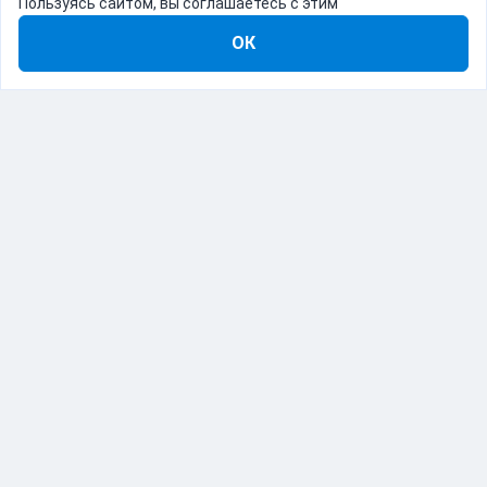
Пользуясь сайтом, вы соглашаетесь с этим
ОК
8-800-555-22-41
Демо Catapulto
Для кого
Тарифы
Информация
О компании
192012, Санкт-Петербург, пр. Обуховской Обороны, 120Б
© Catapulto 2013-
2026