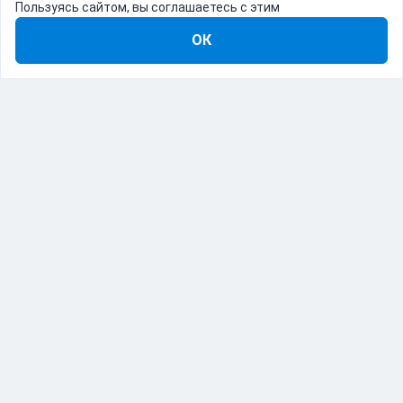
Пользуясь сайтом, вы соглашаетесь с этим
ОК
8-800-555-22-41
Демо Catapulto
Для кого
Тарифы
Информация
О компании
192012, Санкт-Петербург, пр. Обуховской Обороны, 120Б
© Catapulto 2013-
2026